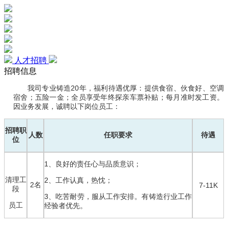
人才招聘
招聘信息
我司专业铸造20年，福利待遇优厚：
提供食宿、伙食好、空调
宿舍；
五险一金；全员享受年终探亲车票补贴；每月准时发工资。
因业务发展，诚聘以下
岗位员工：
招聘职
人数
任职要求
待遇
位
1、良好的责任心与品质意识；
清理工
2、工作认真，热忱；
2名
7-11K
段
3、吃苦耐劳，服从工作安排。有铸造行业工作
员工
经验者优先。